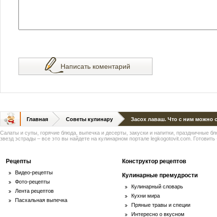
Написать коментарий
Главная
Советы кулинару
Засох лаваш. Что с ним можно 
Салаты и супы, горячие блюда, выпечка и десерты, закуски и напитки, праздничные б
звезд эстрады – все это вы найдете на кулинарном портале legkogotovit.com. Готовить -
Рецепты
Конструктор рецептов
Видео-рецепты
Кулинарные премудрости
Фото-рецепты
Кулинарный словарь
Лента рецептов
Кухни мира
Пасхальная выпечка
Пряные травы и специи
Интересно о вкусном