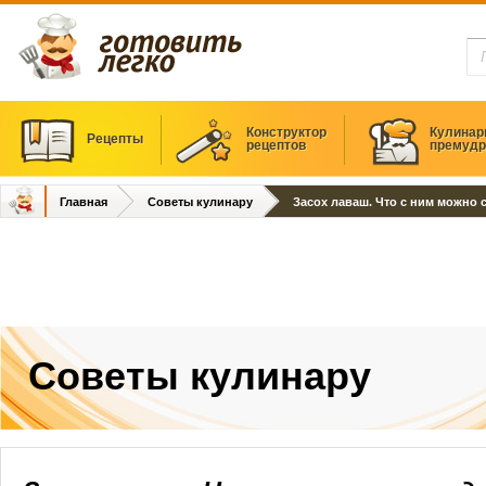
Конструктор
Кулинар
Рецепты
рецептов
премудр
Главная
Советы кулинару
Засох лаваш. Что с ним можно 
Советы кулинару