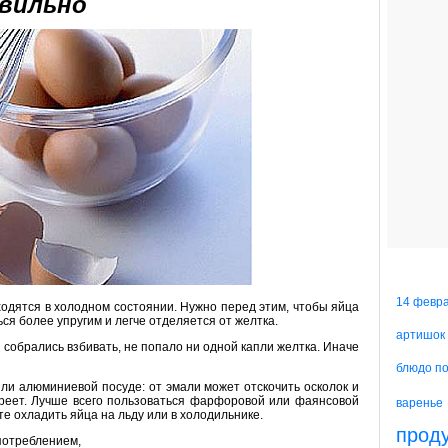
авильно
14 февр
аходятся в холодном состоянии. Нужно перед этим, чтобы яйца
ься более упругим и легче отделяется от желтка.
артишок
ы собрались взбивать, не попало ни одной капли желтка. Иначе
блюдо п
ли алюминиевой посуде: от эмали может отскочить осколок и
ереет. Лучше всего пользоваться фарфоровой или фаянсовой
варенье
те охладить яйца на льду или в холодильнике.
прод
потреблением,