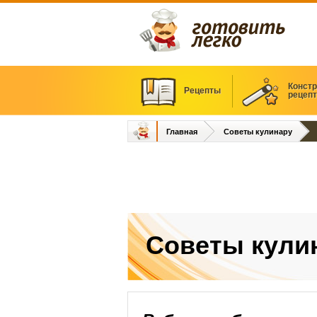
Констр
Рецепты
рецеп
Главная
Советы кулинару
Советы кули