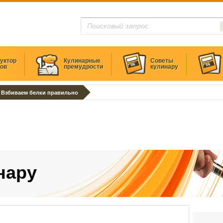
уктор
Кулинарные
Советы
тов
премудрости
кулинару
Взбиваем белки правильно
нару