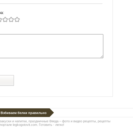
ка:
й
Взбиваем белки правильно
 закуски и напитки, праздничные блюда – фото и видео рецепты, рецепты
ортале legkogotovit.com. Готовить - легко!