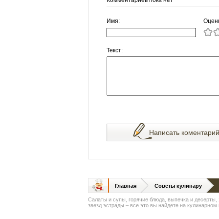
Комментариев пока нет
Имя:
Оцен
Текст:
Написать коментари
Главная
Советы кулинару
Салаты и супы, горячие блюда, выпечка и десерты,
звезд эстрады – все это вы найдете на кулинарном п