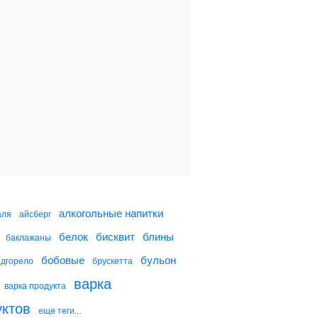
алкогольные напитки
аля
айсберг
белок
бисквит
блины
баклажаны
бобовые
бульон
одгорело
брускетта
варка
варка продукта
уктов
еще теги...