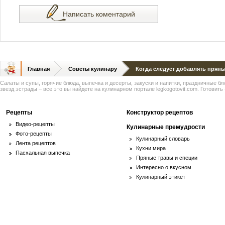
Написать коментарий
Главная
Советы кулинару
Когда следует добавлять прян
Салаты и супы, горячие блюда, выпечка и десерты, закуски и напитки, праздничные б
звезд эстрады – все это вы найдете на кулинарном портале legkogotovit.com. Готовить -
Рецепты
Конструктор рецептов
Видео-рецепты
Кулинарные премудрости
Фото-рецепты
Кулинарный словарь
Лента рецептов
Кухни мира
Пасхальная выпечка
Пряные травы и специи
Интересно о вкусном
Кулинарный этикет