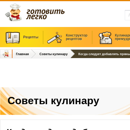
Конструктор
Кулинар
Рецепты
рецептов
премудр
Главная
Советы кулинару
Когда следует добавлять прян
Советы кулинару