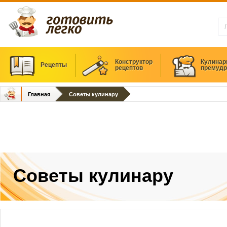
Конструктор
Кулинар
Рецепты
рецептов
премудр
Главная
Советы кулинару
Советы кулинару