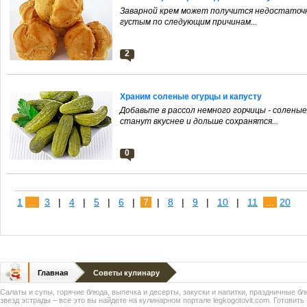
Заварной крем может получится недостаточ
густым по следующим причинам...
2
Храним соленые огурцы и капусту
Добавьте в рассол немного горчицы - солены
станут вкуснее и дольше сохранятся...
0
1
...
3
|
4
|
5
|
6
|
7
|
8
|
9
|
10
|
11
...
20
Главная
Советы кулинару
Салаты и супы, горячие блюда, выпечка и десерты, закуски и напитки, праздничные б
звезд эстрады – все это вы найдете на кулинарном портале legkogotovit.com. Готовить -