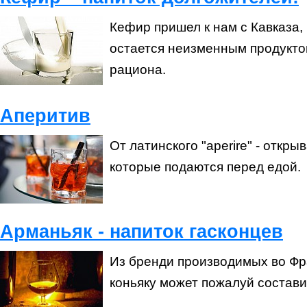
Кефир пришел к нам с Кавказа, 
остается неизменным продукт
рациона.
Аперитив
От латинского "aperire" - откры
которые подаются перед едой.
Арманьяк - напиток гасконцев
Из бренди производимых во Фр
коньяку может пожалуй состави