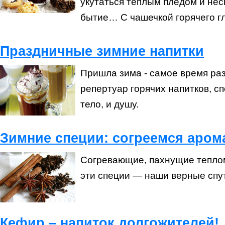
укутаться теплым пледом и не
бытие… С чашечкой горячего гл
Праздничные зимние напитки
Пришла зима - самое время ра
репертуар горячих напитков, с
тело, и душу.
Зимние специи: согреемся аром
Согревающие, пахнущие теплом
эти специи — наши верные спу
Кефир – напиток долгожителей!