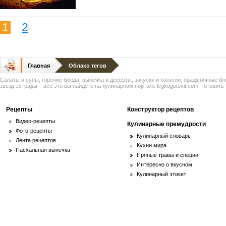
1
2
Главная
Облако тегов
Салаты и супы, горячие блюда, выпечка и десерты, закуски и напитки, праздничные б
звезд эстрады – все это вы найдете на кулинарном портале legkogotovit.com. Готовить -
Рецепты
Конструктор рецептов
Видео-рецепты
Кулинарные премудрости
Фото-рецепты
Кулинарный словарь
Лента рецептов
Кухни мира
Пасхальная выпечка
Пряные травы и специи
Интересно о вкусном
Кулинарный этикет