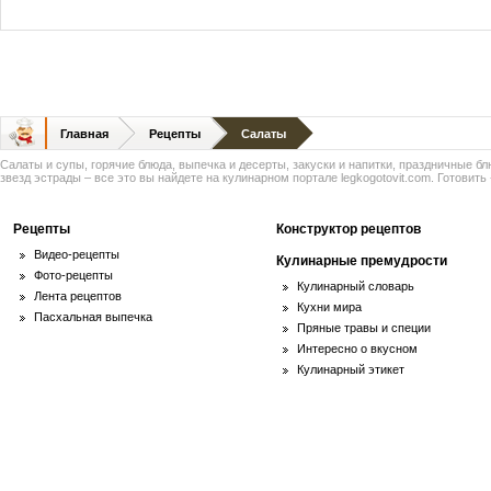
Главная
Рецепты
Салаты
Салаты и супы, горячие блюда, выпечка и десерты, закуски и напитки, праздничные б
звезд эстрады – все это вы найдете на кулинарном портале legkogotovit.com. Готовить -
Рецепты
Конструктор рецептов
Видео-рецепты
Кулинарные премудрости
Фото-рецепты
Кулинарный словарь
Лента рецептов
Кухни мира
Пасхальная выпечка
Пряные травы и специи
Интересно о вкусном
Кулинарный этикет