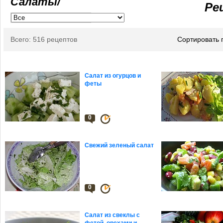
Салаты/
Ре
Всего: 516 рецептов
Сортировать 
Салат из огурцов и
феты
0
Свежий зеленый салат
0
Салат из свеклы с