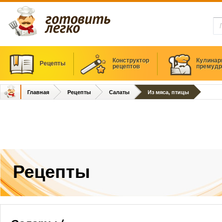
Конструктор
Кулинар
Рецепты
рецептов
премудр
Главная
Рецепты
Салаты
Из мяса, птицы
Рецепты