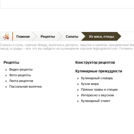
Главная
Рецепты
Салаты
Из мяса, птицы
Салаты и супы, горячие блюда, выпечка и десерты, закуски и напитки, праздничные б
звезд эстрады – все это вы найдете на кулинарном портале legkogotovit.com. Готовить -
Рецепты
Конструктор рецептов
Видео-рецепты
Кулинарные премудрости
Фото-рецепты
Кулинарный словарь
Лента рецептов
Кухни мира
Пасхальная выпечка
Пряные травы и специи
Интересно о вкусном
Кулинарный этикет