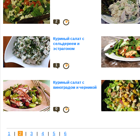
2
Куриный салат с
сельдереем и
эстрагоном
1
Куриный салат с
виноградом и черникой
0
1
|
2
|
3
|
4
|
5
|
6