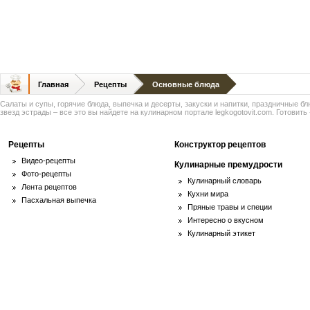
Главная
Рецепты
Основные блюда
Салаты и супы, горячие блюда, выпечка и десерты, закуски и напитки, праздничные б
звезд эстрады – все это вы найдете на кулинарном портале legkogotovit.com. Готовить -
Рецепты
Конструктор рецептов
Видео-рецепты
Кулинарные премудрости
Фото-рецепты
Кулинарный словарь
Лента рецептов
Кухни мира
Пасхальная выпечка
Пряные травы и специи
Интересно о вкусном
Кулинарный этикет